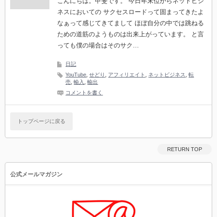
こんにちは。甲斐です。 今日年末位からネットビジ
ネスにおいての サクセスロードって固まってきたよ
なぁって感じてきてまして ほぼ自分の中では跳ねる
ための道筋のようものは出来上がっています。 と言
っても僕の場合はそのサク…
日記
YouTube
,
せどり
,
アフィリエイト
,
ネットビジネス
,
転
売
,
輸入
,
輸出
コメントを書く
トップページに戻る
RETURN TOP
公式メールマガジン