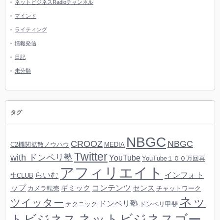
ネットビジネスRadioチャンネル
マインド
ライティング
情報発信
日記
未分類
タグ
NBGC
CROOZ
NBGC
C2機関拡散ノウハウ
MEDIA
Twitter
with ドンペリ塾
YouTube
YouTube１００万回再
アフィリエイト
らいむ
インフォト
生CLUB
ップ
コンテンツ
ギミック
センス
カメラ転売
チャットワーク
ネッ
ツイッター
ドンペリ塾
テクニック
ドンペリ甲斐
ネットビジネスゴー
トビジネス