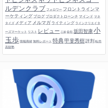
ルデンクラブ
フロントラインマ
フォロワー
ーケティング
ブログ
プロダクトローンチ
マインド
マネ
メルマガ
メディア
ライティング
タイズ
ラインクリエイタ
小
レビュー
坂田智康
ーズマーケット
リスト
会社
三浦
玉歩
特典
甲斐秀樹
評判
情報商材
無料レポート
転売
高額塾