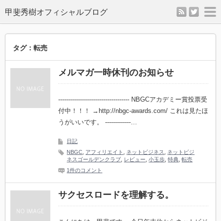
rss
twitter
m
タグ：転売
メルマガ一時休刊のお知らせ
------------------------------------ NBGCアカデミー賞投票受
付中！！！ →http://nbgc-awards.com/ これは見たほ
うがいいです。 -------------…
日記
NBGC
,
アフィリエイト
,
ネットビジネス
,
ネットビジ
ネスゴールデンクラブ
,
レビュー
,
小玉歩
,
特典
,
転売
1件のコメント
サクセスロードを理解する。