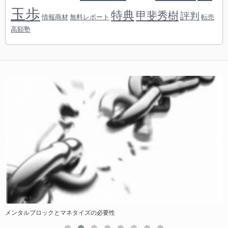
玉歩
特典
甲斐秀樹
評判
情報商材
無料レポート
転売
高額塾
メンタルブロックとマネタイズの必要性