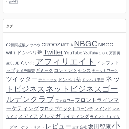
未分類
タグ
NBGC
CROOZ
NBGC
C2機関拡散ノウハウ
MEDIA
Twitter
with ドンペリ塾
YouTube
YouTube１００万回再
アフィリエイト
らいむ
インフォト
生CLUB
ップ
コンテンツ
ギミック
センス
カメラ転売
チャットワーク
ネッ
ツイッター
ドンペリ塾
テクニック
ドンペリ甲斐
ネットビジネスゴー
トビジネス
ルデンクラブ
フロントラインマ
フォロワー
ーケティング
ブログ
プロダクトローンチ
マインド
マネ
メルマガ
メディア
ライティング
タイズ
ラインクリエイタ
小
レビュー
坂田智康
ーズマーケット
リスト
会社
三浦