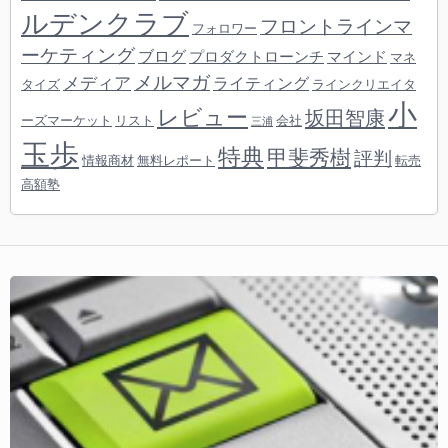
ルデンクラブ
フロントラインマ
フォロワー
ーケティング
ブログ
プロダクトローンチ
マインド
マネ
メルマガ
メディア
ライティング
タイズ
ラインクリエイタ
小
レビュー
坂田智康
ーズマーケット
リスト
会社
三浦
玉歩
特典
甲斐秀樹
評判
情報商材
無料レポート
転売
高額塾