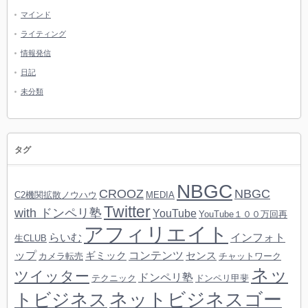
マインド
ライティング
情報発信
日記
未分類
タグ
NBGC
CROOZ
NBGC
C2機関拡散ノウハウ
MEDIA
Twitter
with ドンペリ塾
YouTube
YouTube１００万回再
アフィリエイト
らいむ
インフォト
生CLUB
ップ
コンテンツ
ギミック
センス
カメラ転売
チャットワーク
ネッ
ツイッター
ドンペリ塾
テクニック
ドンペリ甲斐
ネットビジネスゴー
トビジネス