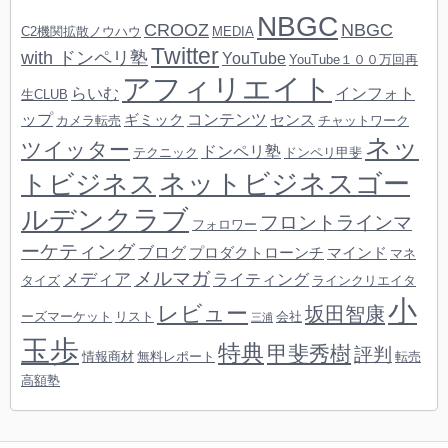
NBGC
CROOZ
NBGC
C2機関拡散ノウハウ
MEDIA
Twitter
with ドンペリ塾
YouTube
YouTube１００万回再
アフィリエイト
らいむ
インフォト
生CLUB
ップ
コンテンツ
ギミック
センス
カメラ転売
チャットワーク
ネッ
ツイッター
ドンペリ塾
テクニック
ドンペリ甲斐
ネットビジネスゴー
トビジネス
ルデンクラブ
フロントラインマ
フォロワー
ーケティング
ブログ
プロダクトローンチ
マインド
マネ
メルマガ
メディア
ライティング
タイズ
ラインクリエイタ
小
レビュー
坂田智康
ーズマーケット
リスト
会社
三浦
玉歩
特典
甲斐秀樹
評判
情報商材
無料レポート
転売
高額塾