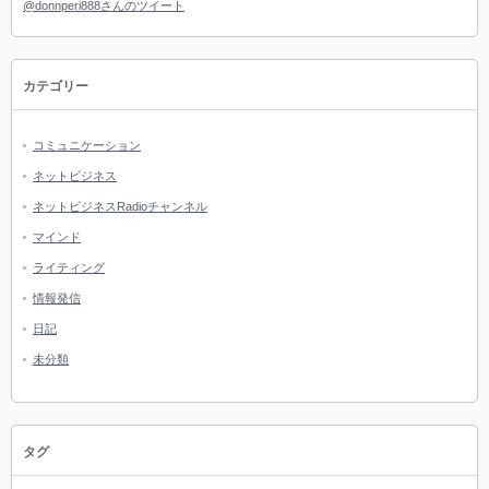
@donnperi888さんのツイート
カテゴリー
コミュニケーション
ネットビジネス
ネットビジネスRadioチャンネル
マインド
ライティング
情報発信
日記
未分類
タグ