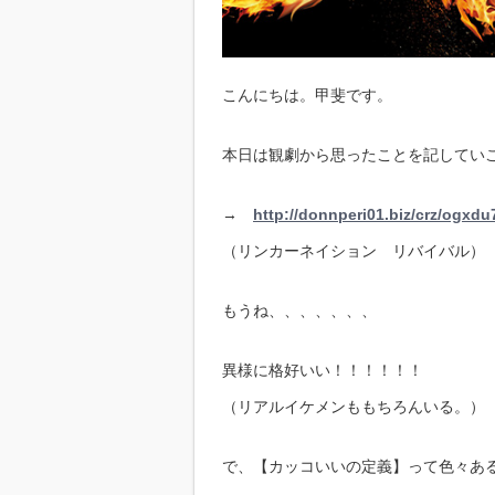
こんにちは。甲斐です。
本日は観劇から思ったことを記してい
→
http://donnperi01.biz/crz/ogxdu
（リンカーネイション リバイバル）
もうね、、、、、、、
異様に格好いい！！！！！！
（リアルイケメンももちろんいる。）
で、【カッコいいの定義】って色々あ