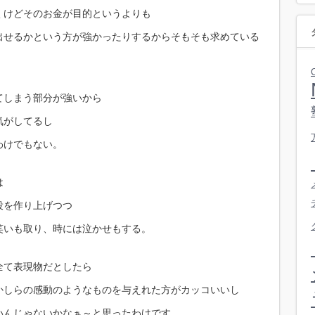
くけどそのお金が目的というよりも
出せるかという方が強かったりするからそもそも求めている
てしまう部分が強いから
気がしてるし
わけでもない。
は
役を作り上げつつ
笑いも取り、時には泣かせもする。
が全て表現物だとしたら
かしらの感動のようなものを与えれた方がカッコいいし
いんじゃないかなぁ～と思ったわけです。