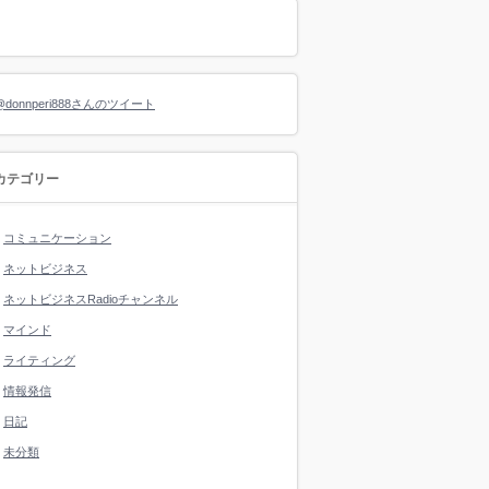
@donnperi888さんのツイート
カテゴリー
コミュニケーション
ネットビジネス
ネットビジネスRadioチャンネル
マインド
ライティング
情報発信
日記
未分類