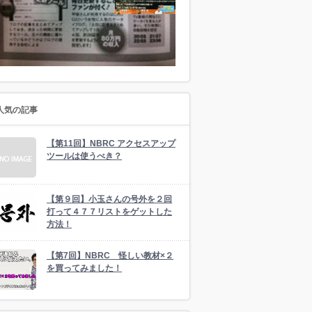
人気の記事
【第11回】NBRC アクセスアップ
ツールは使うべき？
【第９回】小玉さんの号外を２回
打って４７７リストをゲットした
方法！
【第7回】NBRC 怪しい教材×２
を買ってみました！