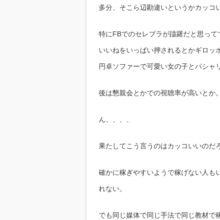
多分、そこら辺勘違いというかカッコ
特にFBでのセレブラが躊躇だと思って
いいねをいっぱい押されるとかギロッ
円卓ソファーで可愛い女の子とパシャ
後は懇親会とかでの視聴率が高いとか
ん、、、、
果たしてこう言うのはカッコいいのだ
確かに稼ぎやすいようで稼げない人も
れない。
でも同じ媒体で同じ手法で同じ教材で