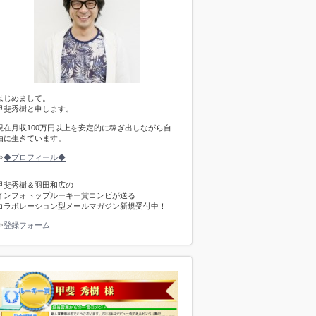
はじめまして。
甲斐秀樹と申します。
現在月収100万円以上を安定的に稼ぎ出しながら自
由に生きています。
⇒
◆プロフィール◆
甲斐秀樹＆羽田和広の
インフォトップルーキー賞コンビが送る
コラボレーション型メールマガジン新規受付中！
⇒
登録フォーム