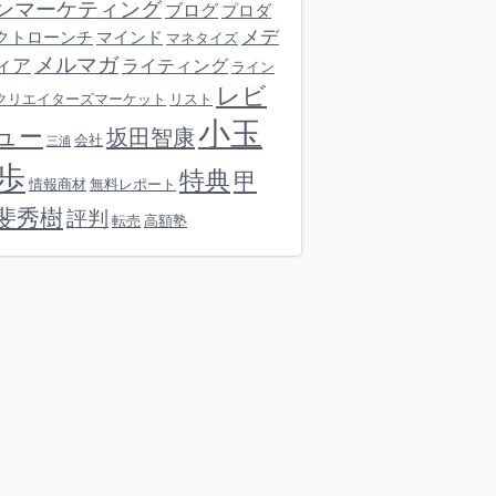
ンマーケティング
ブログ
プロダ
メデ
クトローンチ
マインド
マネタイズ
メルマガ
ィア
ライティング
ライン
レビ
クリエイターズマーケット
リスト
小玉
ュー
坂田智康
会社
三浦
歩
特典
甲
情報商材
無料レポート
斐秀樹
評判
転売
高額塾