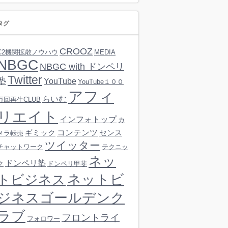
タグ
CROOZ
C2機関拡散ノウハウ
MEDIA
NBGC
NBGC with ドンペリ
Twitter
塾
YouTube
YouTube１００
アフィ
らいむ
万回再生CLUB
リエイト
インフォトップ
カ
コンテンツ
ギミック
センス
メラ転売
ツイッター
チャットワーク
テクニッ
ネッ
ドンペリ塾
ク
ドンペリ甲斐
ネットビ
トビジネス
ジネスゴールデンク
ラブ
フロントライ
フォロワー