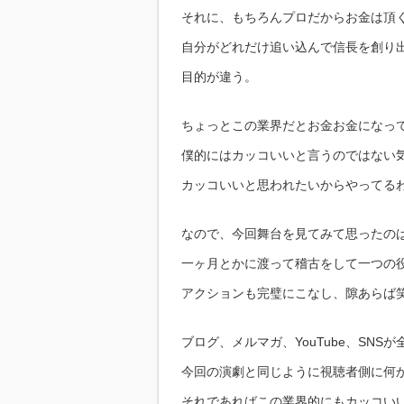
それに、もちろんプロだからお金は頂
自分がどれだけ追い込んで信長を創り
目的が違う。
ちょっとこの業界だとお金お金になっ
僕的にはカッコいいと言うのではない
カッコいいと思われたいからやってる
なので、今回舞台を見てみて思ったの
一ヶ月とかに渡って稽古をして一つの
アクションも完璧にこなし、隙あらば
ブログ、メルマガ、YouTube、SNS
今回の演劇と同じように視聴者側に何
それであればこの業界的にもカッコい