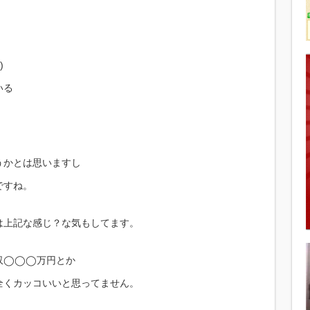
)
いる
うかとは思いますし
ですね。
は上記な感じ？な気もしてます。
収◯◯◯万円とか
全くカッコいいと思ってません。