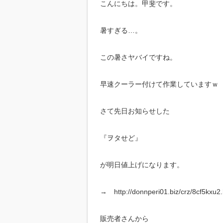
こんにちは。甲斐です。
暑すぎる…。
この暑さヤバイですね。
早速クーラー付けて作業していますｗ
さて先日お知らせした
『ヲタせど』
が明日値上げになります。
→ http://donnperi01.biz/crz/8cf5kxu2.
販売者さんから