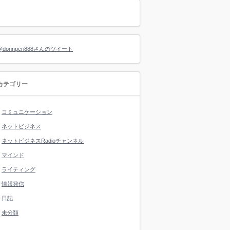
@donnperi888さんのツイート
カテゴリー
コミュニケーション
ネットビジネス
ネットビジネスRadioチャンネル
マインド
ライティング
情報発信
日記
未分類