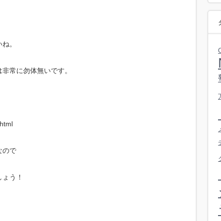
いね。
は非常に勿体無いです。
html
なので
しょう！