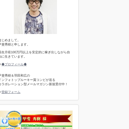
はじめまして。
甲斐秀樹と申します。
現在月収100万円以上を安定的に稼ぎ出しながら自
由に生きています。
⇒
◆プロフィール◆
甲斐秀樹＆羽田和広の
インフォトップルーキー賞コンビが送る
コラボレーション型メールマガジン新規受付中！
⇒
登録フォーム