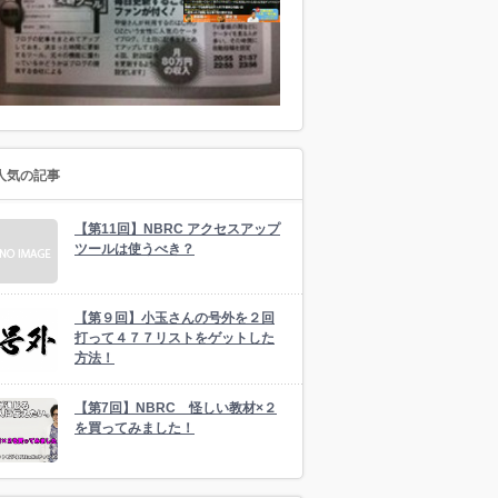
人気の記事
【第11回】NBRC アクセスアップ
ツールは使うべき？
【第９回】小玉さんの号外を２回
打って４７７リストをゲットした
方法！
【第7回】NBRC 怪しい教材×２
を買ってみました！