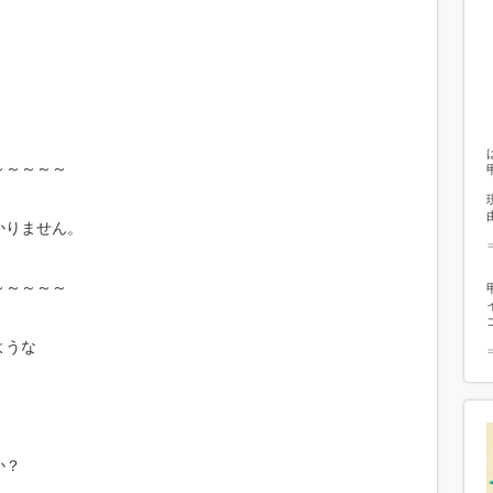
～～～～～
かりません。
～～～～～
ような
か？