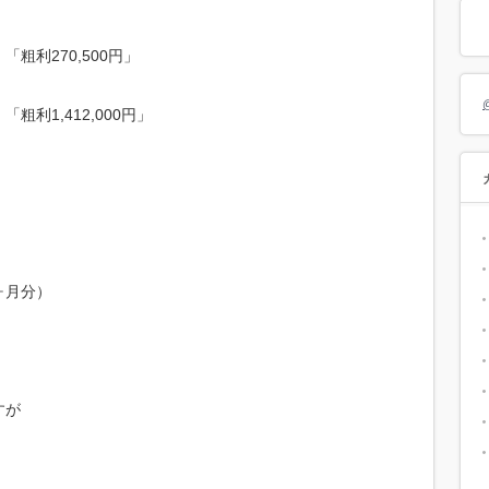
粗利270,500円」
利1,412,000円」
ヶ月分）
すが