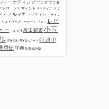
ンマーケティング
ブログ
プロダ
メデ
クトローンチ
マインド
マネタイズ
メルマガ
ィア
ライティング
ライン
レビ
クリエイターズマーケット
リスト
小玉
ュー
坂田智康
会社
三浦
歩
特典
甲
情報商材
無料レポート
斐秀樹
評判
転売
高額塾