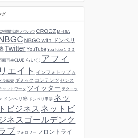
タグ
CROOZ
C2機関拡散ノウハウ
MEDIA
NBGC
NBGC with ドンペリ
Twitter
塾
YouTube
YouTube１００
アフィ
らいむ
万回再生CLUB
リエイト
インフォトップ
カ
コンテンツ
ギミック
センス
メラ転売
ツイッター
チャットワーク
テクニッ
ネッ
ドンペリ塾
ク
ドンペリ甲斐
ネットビ
トビジネス
ジネスゴールデンク
ラブ
フロントライ
フォロワー