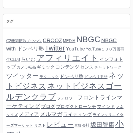
タグ
NBGC
CROOZ
NBGC
C2機関拡散ノウハウ
MEDIA
Twitter
with ドンペリ塾
YouTube
YouTube１００万回再
アフィリエイト
らいむ
インフォト
生CLUB
ップ
コンテンツ
ギミック
センス
カメラ転売
チャットワーク
ネッ
ツイッター
ドンペリ塾
テクニック
ドンペリ甲斐
ネットビジネスゴー
トビジネス
ルデンクラブ
フロントラインマ
フォロワー
ーケティング
ブログ
プロダクトローンチ
マインド
マネ
メルマガ
メディア
ライティング
タイズ
ラインクリエイタ
小
レビュー
坂田智康
ーズマーケット
リスト
会社
三浦