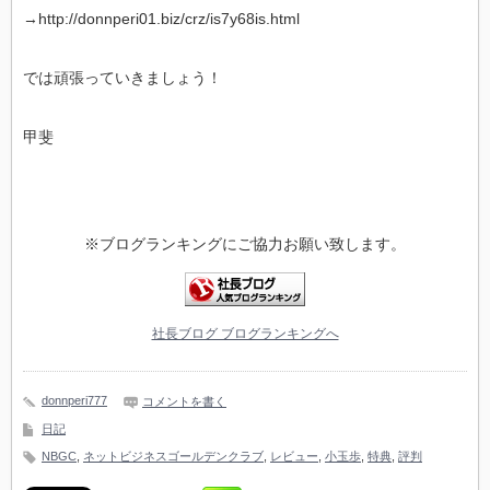
→http://donnperi01.biz/crz/is7y68is.html
では頑張っていきましょう！
甲斐
※ブログランキングにご協力お願い致します。
社長ブログ ブログランキングへ
donnperi777
コメントを書く
日記
NBGC
,
ネットビジネスゴールデンクラブ
,
レビュー
,
小玉歩
,
特典
,
評判