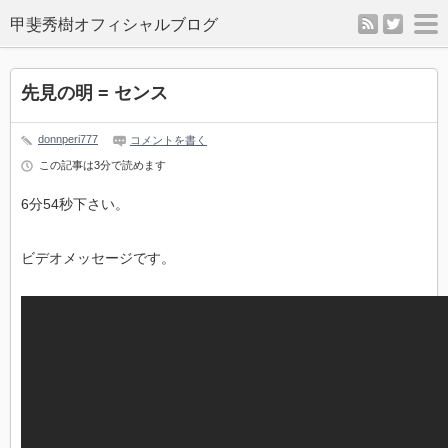
rss
twitter
m
先見の明 = センス
donnperi777
コメントを書く
この記事は3分で読めます
6分54秒下さい。
ビデオメッセージです。