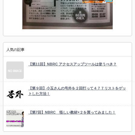
人気の記事
【第11回】NBRC アクセスアップツールは使うべき？
【第９回】小玉さんの号外を２回打って４７７リストをゲッ
トした方法！
【第7回】NBRC 怪しい教材×２を買ってみました！